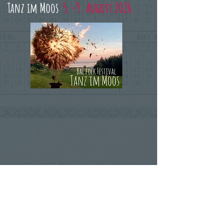
Tanz im Moos
5.-9. August 2026
​
Wenn du informiert sein
möchtest, schreib dich hier ein