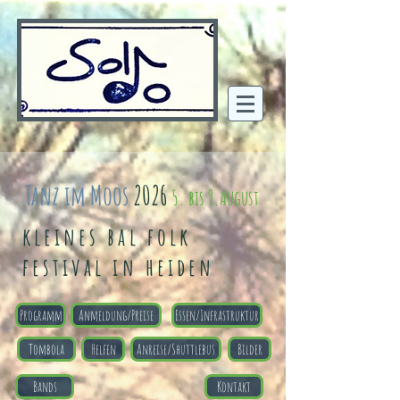
Tanz im Moos
2026
5
. bis 9.August
kleines bal folk
festival in heiden
Programm
Anmeldung/Preise
Essen/Infrastruktur
Tombola
Helfen
Anreise/Shuttlebus
Bilder
Bands
Kontakt