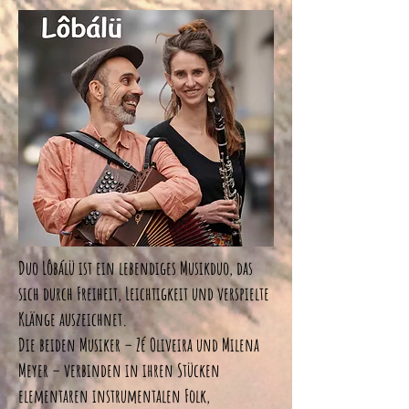
Duo Lôbálü ist ein lebendiges Musikduo, das
sich durch Freiheit, Leichtigkeit und verspielte
Klänge auszeichnet.
Die beiden Musiker – Zé Oliveira und Milena
Meyer – verbinden in ihren Stücken
elementaren instrumentalen Folk,