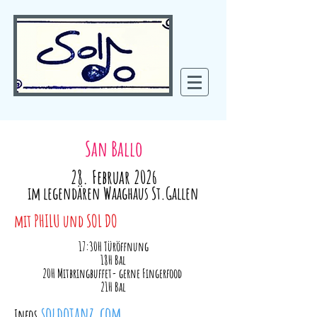
San Ballo
28. Februar 2
02
6
im legendären Waaghaus St.Gallen​
mit PHILU und SOL DO
17:30H Türöffnung
18H Bal
20H Mitbringbuffet- gerne Fingerfood
21H Bal
soldotanz.com
Infos