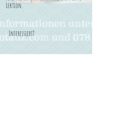
Lektion.
Interessiert?
Name *
Email *
Text